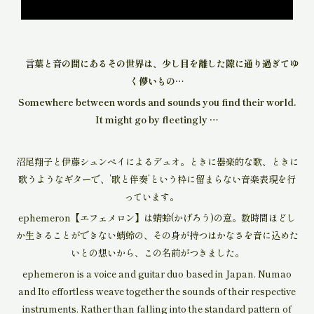
言葉と音の間にあるその世界は、少し目を離した隙に通り過ぎてゆ
く儚いもの…
Somewhere between words and sounds you find their world.
It might go by fleetingly …
沼尾翔子と伊藤シュンペイによるデュオ。ときに器楽的な歌、ときに
歌うようなギターで、’歌と伴奏’という枠に留まらない音楽表現を行
っています。
ephemeron【エフェメロン】は蜻蛉(かげろう)の意。
数時間ほどし
か生きることができない蜻蛉の、その身が持つはかなさを音に込めた
いとの想いから、
この名前がつきました。
ephemeron is a voice and guitar duo based in Japan. Numao
and Ito effortless weave together the sounds of their respective
instruments. Rather than falling into the standard pattern of