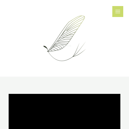
内
容
を
ス
キ
ッ
ephemeron
プ