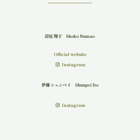
沼尾 翔子 Shoko Numao
Official website
Instagram
伊藤 シュンペイ Shunpei Ito
Instagram