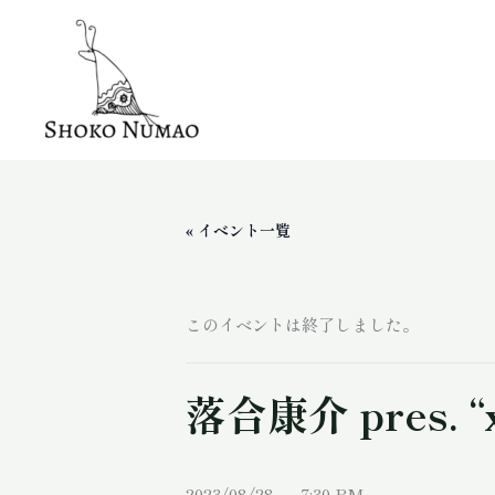
内
容
を
ス
キ
« イベント一覧
ッ
プ
このイベントは終了しました。
落合康介 pres. “
2023/08/28 7:30 PM