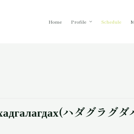
Home
Profile
Schedule
M
хадгалагдах(ハダグラグダハ