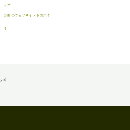
ップ
会場 のウェブサイトを表示す
る
o)