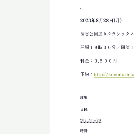
.
2023年8月28日(月)
渋谷公園通りクラシック
開場
１９時００分
／開演
料金：３,５００円
予約：
http://koendoric
詳細
日付:
2023/08/28
時間: