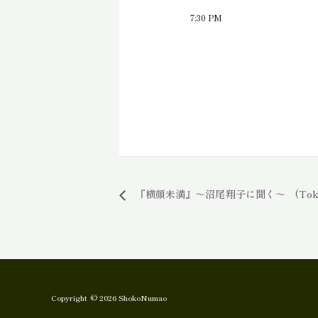
7:30 PM
『横顔未満』～沼尾翔子に聞く～ (Toky
Copyright © 2026 ShokoNumao