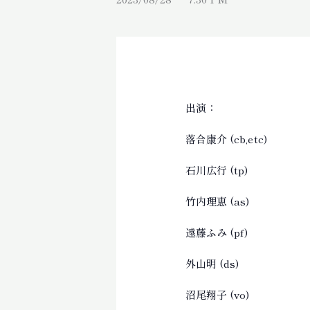
出演：
落合康介 (cb,etc)
石川広行 (tp)
竹内理恵 (as)
遠藤ふみ (pf)
外山明 (ds)
沼尾翔子 (vo)