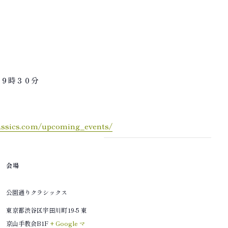
ス
１９時３０分
lassics.com/upcoming_events/
会場
公園通りクラシックス
東京都渋谷区宇田川町19-5 東
京山手教会B1F
+ Google マ