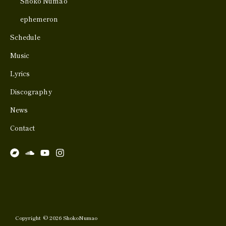
Shoko Numao
ephemeron
Schedule
Music
Lyrics
Discography
News
Contact
Copyright © 2026 ShokoNumao