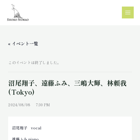
内
容
を
ス
« イベント一覧
キ
ッ
このイベントは終了しました。
プ
沼尾翔子、遠藤ふみ、三嶋大輝、林頼我
(Tokyo)
2024/08/08 7:30 PM
沼尾翔子 vocal
遠藤ふみ piano