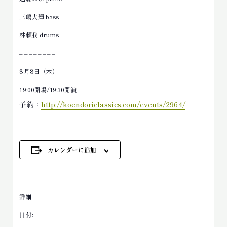
三嶋大輝 bass
林頼我 drums
– – – – – – – –
8月8日（木）
19:00
開場/
19:30
開演
予約：
http://koendoriclassics.com/events/2964/
カレンダーに追加
詳細
日付: