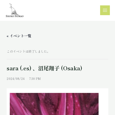
内
容
を
ス
« イベント一覧
キ
ッ
このイベントは終了しました。
プ
sara (.es) 、沼尾翔子 (Osaka)
2024/08/24 7:30 PM