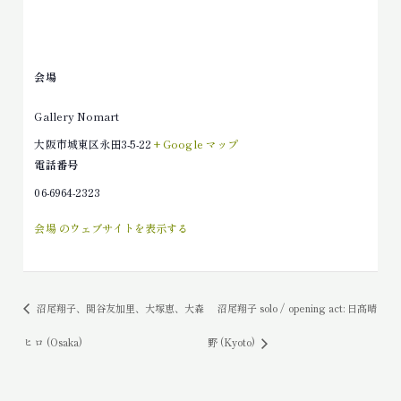
会場
Gallery Nomart
大阪市城東区永田3-5-22
+ Google マップ
電話番号
06-6964-2323
会場 のウェブサイトを表示する
沼尾翔子、関谷友加里、大塚恵、大森
沼尾翔子 solo / opening act: 日髙晴
ヒロ (Osaka)
野 (Kyoto)